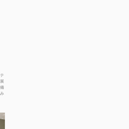
テ
展
備
み