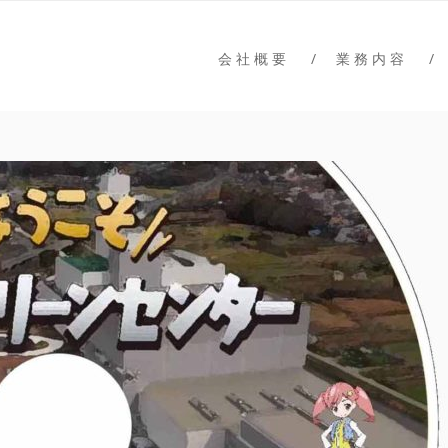
ーズユニオン
タルデザインカンパニー
会 社 概 要
業 務 内 容