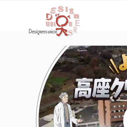
デザイナ
環境啓発に関わるトー