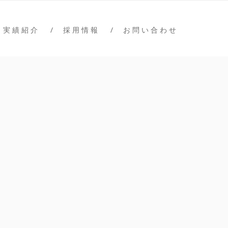
実 績 紹 介
採 用 情 報
お 問 い 合 わ せ