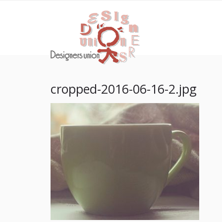
Skip
Skip
デザイナ
to
to
環境啓発に関わるトー
navigation
content
cropped-2016-06-16-2.jpg