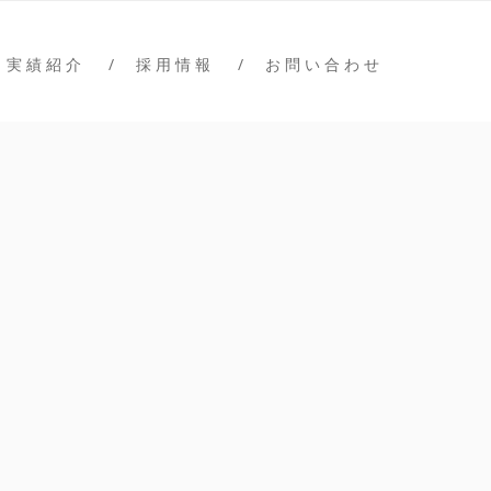
実 績 紹 介
採 用 情 報
お 問 い 合 わ せ