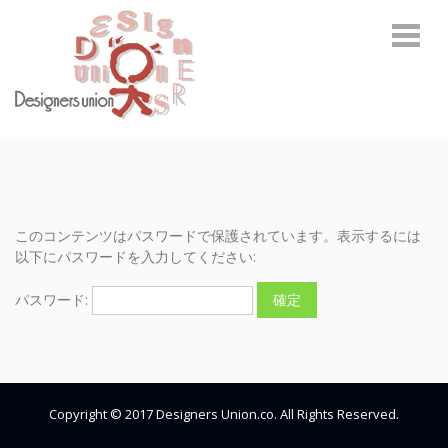
Skip
Skip
to
to
navigation
content
デザイナーズユニオン
環境啓発に関わるトータルデザインカンパニー
このコンテンツはパスワードで保護されています。表示するには
以下にパスワードを入力してください:
パスワード:
Copyright © 2017 Designers Union.co. All Rights Reserved.