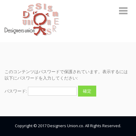
Skip
Skip
to
to
navigation
content
デザイナーズユニオン
環境啓発に関わるトータルデザインカンパニー
このコンテンツはパスワードで保護されています。表示するには
以下にパスワードを入力してください:
パスワード:
Copyright © 2017 Designers Union.co. All Rights Reserved.