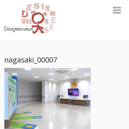
Skip
Skip
to
to
navigation
content
デザイナーズユニオン
環境啓発に関わるトータルデザインカンパニー
nagasaki_00007