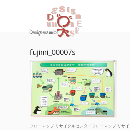
Skip
Skip
デザイナ
to
to
環境啓発に関わるトー
navigation
content
fujimi_00007s
フローマップ リサイクルセンターフローマップ リサ