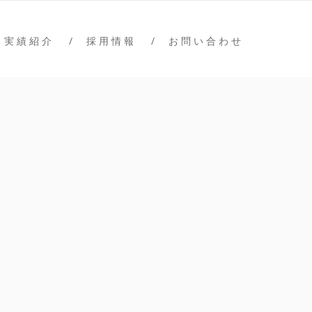
実 績 紹 介
採 用 情 報
お 問 い 合 わ せ