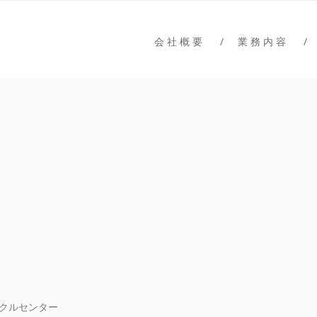
ーズユニオン
タルデザインカンパニー
会 社 概 要
業 務 内 容
イクルセンター