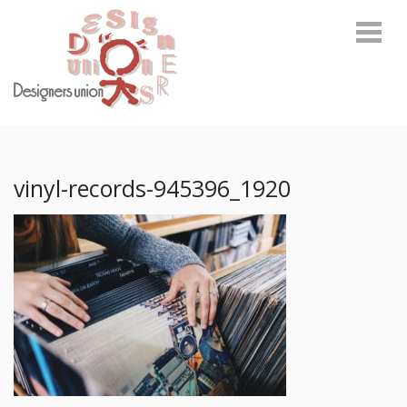
Skip
Skip
to
to
navigation
content
デザイナーズユニオン
環境啓発に関わるトータルデザインカンパニー
vinyl-records-945396_1920